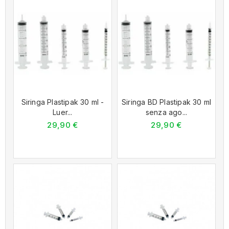
Siringa Plastipak 30 ml -
Siringa BD Plastipak 30 ml
Luer...
senza ago...
29,90 €
29,90 €