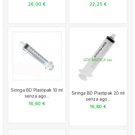
26,00 €
22,25 €
Siringa BD Plastipak 10 ml
Siringa BD Plastipak 20 ml
senza ago...
senza ago...
16,60 €
16,80 €