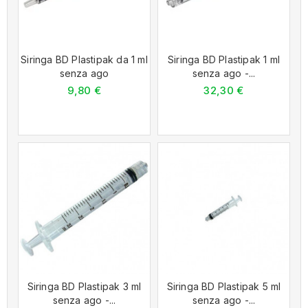
Siringa BD Plastipak da 1 ml
Siringa BD Plastipak 1 ml
senza ago
senza ago -...
9,80 €
32,30 €
Siringa BD Plastipak 3 ml
Siringa BD Plastipak 5 ml
senza ago -...
senza ago -...