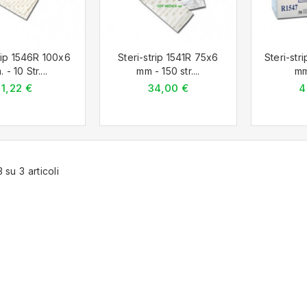
trip 1546R 100x6
Steri-strip 1541R 75x6
Steri-str
 - 10 Str....
mm - 150 str....
mm
1,22 €
34,00 €
4
3 su 3 articoli