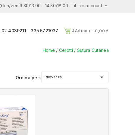
lun/ven 9.30/13.00 - 14.30/18.00
il mio account

0
02 4039211
-
335 5721037
Articoli -
0,00 €
Home
Cerotti
Sutura Cutanea

Rilevanza
Ordina per: