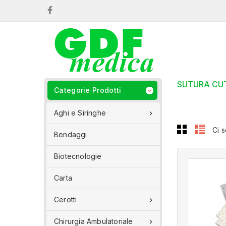
Facebook
SUTURA CU
Categorie Prodotti

Aghi e Siringhe

Ci s
Bendaggi
Biotecnologie
Carta
Cerotti

Chirurgia Ambulatoriale
