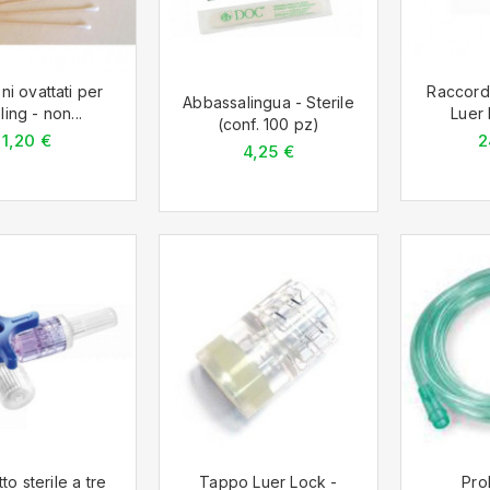
i ovattati per
Raccord
Abbassalingua - Sterile
ing - non...
Luer 
(conf. 100 pz)
1,20 €
2
4,25 €
to sterile a tre
Tappo Luer Lock -
Pro