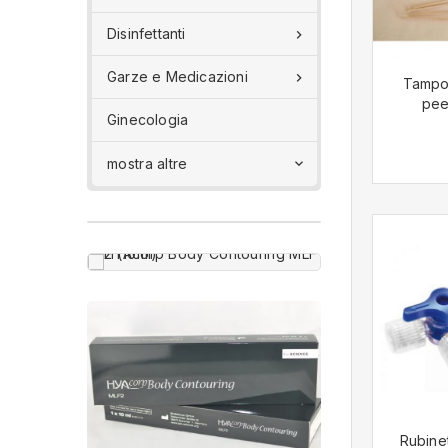
Disinfettanti

Garze e Medicazioni

Tampon
peel
Ginecologia
mostra altre

Rubinet