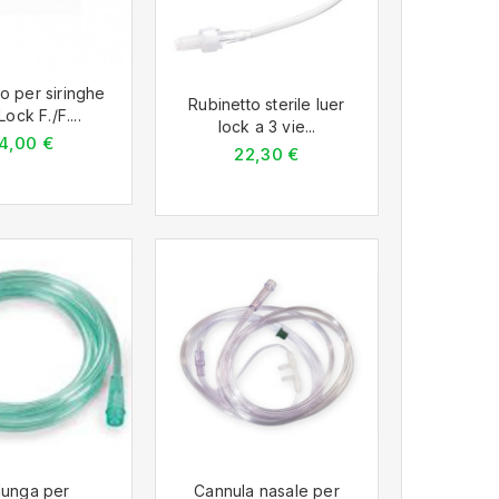
o per siringhe
Rubinetto sterile luer
Lock F./F....
lock a 3 vie...
4,00 €
22,30 €
lunga per
Cannula nasale per