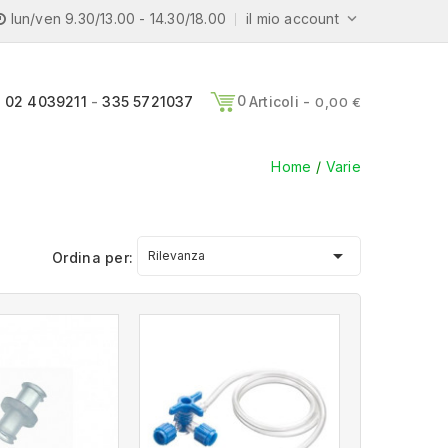
lun/ven 9.30/13.00 - 14.30/18.00
il mio account

0
02 4039211
-
335 5721037
Articoli -
0,00 €
Home
Varie

Rilevanza
Ordina per: