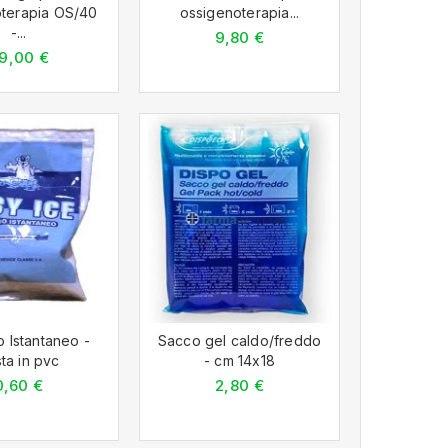
terapia OS/40
ossigenoterapia...
-...
9,80 €
9,00 €
o Istantaneo -
Sacco gel caldo/freddo
ta in pvc
- cm 14x18
0,60 €
2,80 €