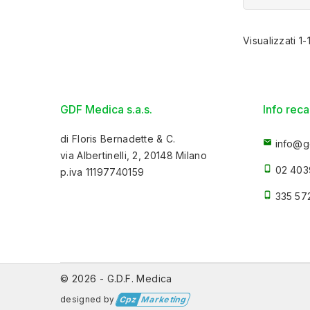
Visualizzati 1-
GDF Medica s.a.s.
Info reca
di Floris Bernadette & C.

info@g
via Albertinelli, 2, 20148 Milano

02 403
p.iva 11197740159

335 57
© 2026 - G.D.F. Medica
designed by
Cpz
Marketing