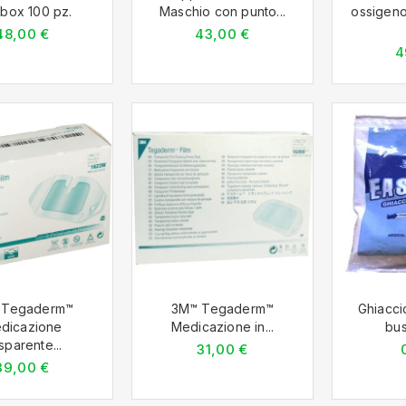
-box 100 pz.
Maschio con punto...
ossigeno
48,00 €
43,00 €
4
 Tegaderm™
3M™ Tegaderm™
Ghiacci
dicazione
Medicazione in...
bus
sparente...
31,00 €
39,00 €