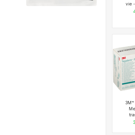
vie 
3M™
Me
tra