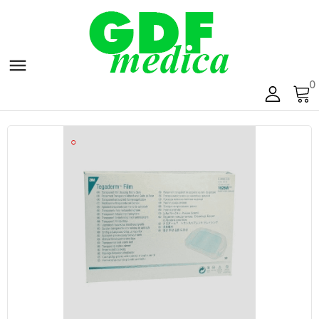

0
○