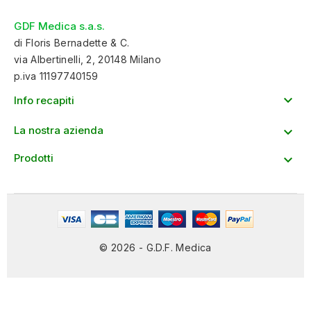
GDF Medica s.a.s.
di Floris Bernadette & C.
via Albertinelli, 2, 20148 Milano
p.iva 11197740159

Info recapiti
La nostra azienda

Prodotti

© 2026 - G.D.F. Medica
designed by
Cpz
Marketing