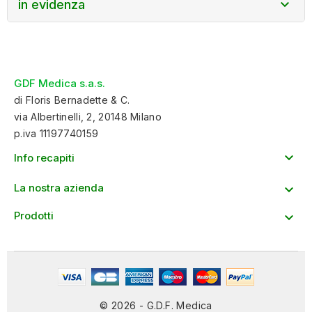

in evidenza
GDF Medica s.a.s.
di Floris Bernadette & C.
via Albertinelli, 2, 20148 Milano
p.iva 11197740159

Info recapiti
La nostra azienda

Prodotti

© 2026 - G.D.F. Medica